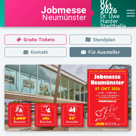
07.
Okt.
Jobmesse
2026
Neumünster
Dr. Uwe
Harder
Stadthalle
Gratis Tickets
Standplan
Kontakt
Für Aussteller